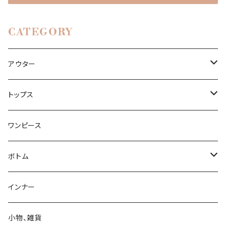
CATEGORY
アウター
コート
トップス
ジャケット
ブラウス
ワンピース
ボトム
スカート
インナー
パンツ
小物、雑貨